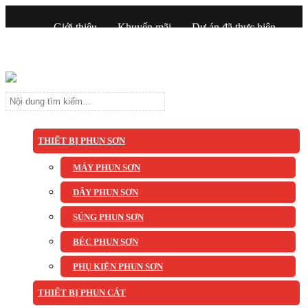
Giới thiệu
Khuyến mãi
Dự án đã thực hiện
Tin tức
Liên hệ
THIẾT BỊ PHUN SƠN
MÁY PHUN SƠN
DÂY PHUN SƠN
SÚNG PHUN SƠN
BÉC PHUN SƠN
PHỤ KIỆN PHUN SƠN
THIẾT BỊ PHUN CÁT