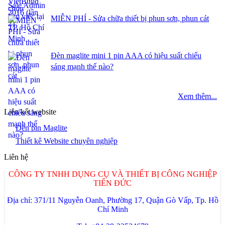
Xem thêm...
Liên kết website
Đèn pin Maglite
Thiết kê Website chuyên nghiệp
Liên hệ
CÔNG TY TNHH DỤNG CỤ VÀ THIẾT BỊ CÔNG NGHIỆP
TIẾN ĐỨC
Địa chỉ: 371/11 Nguyễn Oanh, Phường 17, Quận Gò Vấp, Tp. Hồ
Chí Minh
Tel: +84-28-22534679
Website:
tienduc.vn
Hotline: +84-903924645
NỘI DUNG LIÊN HỆ