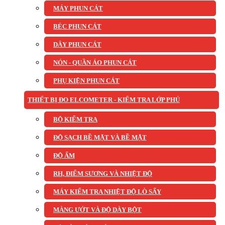
MÁY PHUN CÁT
BÉC PHUN CÁT
DÂY PHUN CÁT
NÓN - QUẦN ÁO PHUN CÁT
PHỤ KIỆN PHUN CÁT
THIẾT BỊ ĐO ELCOMETER - KIỂM TRA LỚP PHỦ
BỘ KIỂM TRA
ĐỘ SẠCH BỀ MẶT VÀ BỀ MẶT
ĐỘ ẨM
RH, ĐIỂM SƯƠNG VÀ NHIỆT ĐỘ
MÁY KIỂM TRA NHIỆT ĐỘ LÒ SẤY
MÀNG ƯỚT VÀ ĐỘ DÀY BỘT