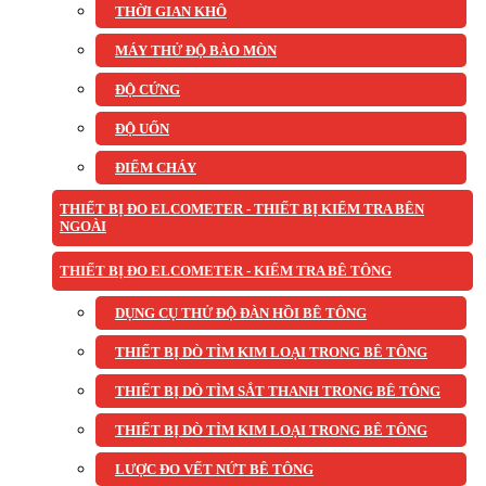
THỜI GIAN KHÔ
MÁY THỬ ĐỘ BÀO MÒN
ĐỘ CỨNG
ĐỘ UỐN
ĐIỂM CHÁY
THIẾT BỊ ĐO ELCOMETER - THIẾT BỊ KIỂM TRA BÊN
NGOÀI
THIẾT BỊ ĐO ELCOMETER - KIỂM TRA BÊ TÔNG
DỤNG CỤ THỬ ĐỘ ĐÀN HỒI BÊ TÔNG
THIẾT BỊ DÒ TÌM KIM LOẠI TRONG BÊ TÔNG
THIẾT BỊ DÒ TÌM SẮT THANH TRONG BÊ TÔNG
THIẾT BỊ DÒ TÌM KIM LOẠI TRONG BÊ TÔNG
LƯỢC ĐO VẾT NỨT BÊ TÔNG