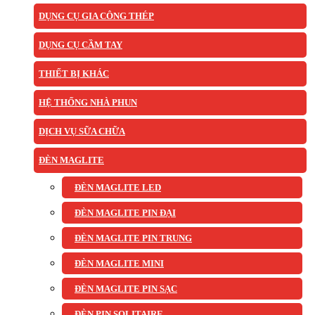
DỤNG CỤ GIA CÔNG THÉP
DỤNG CỤ CẦM TAY
THIẾT BỊ KHÁC
HỆ THỐNG NHÀ PHUN
DỊCH VỤ SỮA CHỮA
ĐÈN MAGLITE
ĐÈN MAGLITE LED
ĐÈN MAGLITE PIN ĐẠI
ĐÈN MAGLITE PIN TRUNG
ĐÈN MAGLITE MINI
ĐÈN MAGLITE PIN SẠC
ĐÈN PIN SOLITAIRE