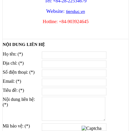
Họ tên: (*)
Địa chỉ: (*)
Số điện thoại: (*)
Email: (*)
Tiêu đề: (*)
Nội dung liên hệ:
(*)
Mã bảo vệ: (*)
_sanphamkhongphaithuoc
CÔNG TY TNHH DỤNG CỤ VÀ THIẾT BỊ CÔNG NGHIỆP
TIẾN ĐỨC
Địa chỉ: 371/5 Nguyễn Oanh, Phường 17, Quận Gò Vấp,
TP. Hồ Chí Minh