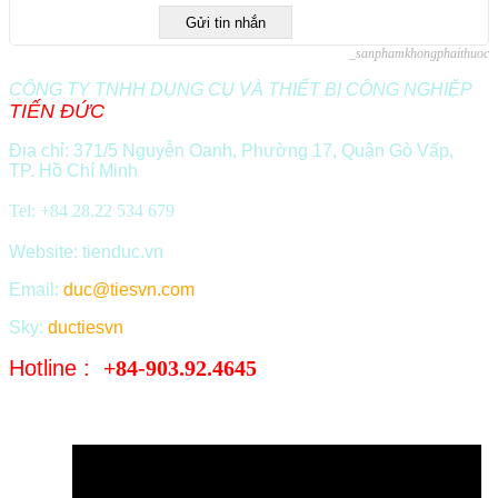
Tel: +84 28.22 534 679
Website: tienduc.vn
Email:
duc@tiesvn.com
Sky:
ductiesvn
Hotline :
+84-903.92.4645