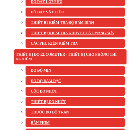
ĐỘ DÀY LỚP PHỦ
ĐỘ DÀY VẬT LIỆU
THIẾT BỊ KIỂM TRA ĐỘ BÁM DÍNH
THIẾT BỊ KIỂM TRA KHUYẾT TẬT MÀNG SƠN
CÁC PHỤ KIỆN KIỂM TRA
THIẾT BỊ ĐO ELCOMETER - THIẾT BỊ CHO PHÒNG THÍ
NGHIỆM
ĐO ĐỘ MỊN
ĐO ĐỘ ĐẬM ĐẶC
CỐC ĐO NHỚT
THIẾT BỊ ĐO NHỚT
THƯỚC ĐO ĐỘ TRÀN
BÀN PHIM