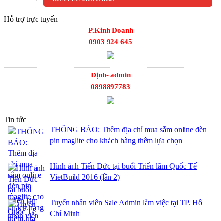
Hỗ trợ trực tuyến
P.Kinh Doanh
0903 924 645
Định- admin
0898897783
Tin tức
THÔNG BÁO: Thêm địa chỉ mua sắm online đèn
pin maglite cho khách hàng thêm lựa chọn
Hình ảnh Tiến Đức tại buổi Triển lãm Quốc Tế
VietBuild 2016 (lần 2)
Tuyển nhân viên Sale Admin làm việc tại TP. Hồ
Chí Minh
MIỄN PHÍ - Sửa chữa thiết bị phun sơn, phun cát
Đèn maglite mini 1 pin AAA có hiệu suất chiếu
sáng mạnh thế nào?