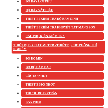
ĐỘ DÀY LỚP PHỦ
ĐỘ DÀY VẬT LIỆU
THIẾT BỊ KIỂM TRA ĐỘ BÁM DÍNH
THIẾT BỊ KIỂM TRA KHUYẾT TẬT MÀNG SƠN
CÁC PHỤ KIỆN KIỂM TRA
THIẾT BỊ ĐO ELCOMETER - THIẾT BỊ CHO PHÒNG THÍ
NGHIỆM
ĐO ĐỘ MỊN
ĐO ĐỘ ĐẬM ĐẶC
CỐC ĐO NHỚT
THIẾT BỊ ĐO NHỚT
THƯỚC ĐO ĐỘ TRÀN
BÀN PHIM