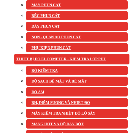
MÁY PHUN CÁT
BÉC PHUN CÁT
DÂY PHUN CÁT
NÓN - QUẦN ÁO PHUN CÁT
PHỤ KIỆN PHUN CÁT
THIẾT BỊ ĐO ELCOMETER - KIỂM TRA LỚP PHỦ
BỘ KIỂM TRA
ĐỘ SẠCH BỀ MẶT VÀ BỀ MẶT
ĐỘ ẨM
RH, ĐIỂM SƯƠNG VÀ NHIỆT ĐỘ
MÁY KIỂM TRA NHIỆT ĐỘ LÒ SẤY
MÀNG ƯỚT VÀ ĐỘ DÀY BỘT