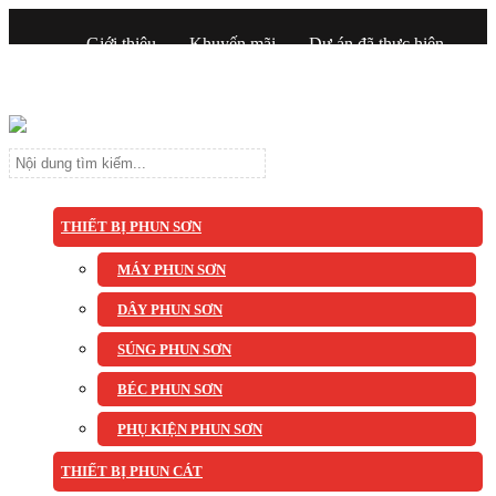
Giới thiệu
Khuyến mãi
Dự án đã thực hiện
Tin tức
Liên hệ
THIẾT BỊ PHUN SƠN
MÁY PHUN SƠN
DÂY PHUN SƠN
SÚNG PHUN SƠN
BÉC PHUN SƠN
PHỤ KIỆN PHUN SƠN
THIẾT BỊ PHUN CÁT