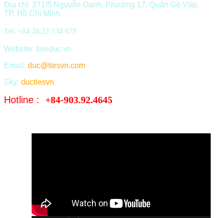
Địa chỉ: 371/5 Nguyễn Oanh, Phường 17, Quận Gò Vấp,
TP. Hồ Chí Minh
Tel: +84 28.22 534 679
Website: tienduc.vn
Email:
duc@tiesvn.com
Sky:
ductiesvn
Hotline :
+84-903.92.4645