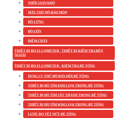
THỜI GIAN KHÔ
MÁY THỬ ĐỘ BÀO MÒN
ĐỘ CỨNG
ĐỘ UỐN
ĐIỂM CHÁY
THIẾT BỊ ĐO ELCOMETER - THIẾT BỊ KIỂM TRA BÊN
NGOÀI
THIẾT BỊ ĐO ELCOMETER - KIỂM TRA BÊ TÔNG
DỤNG CỤ THỬ ĐỘ ĐÀN HỒI BÊ TÔNG
THIẾT BỊ DÒ TÌM KIM LOẠI TRONG BÊ TÔNG
THIẾT BỊ DÒ TÌM SẮT THANH TRONG BÊ TÔNG
THIẾT BỊ DÒ TÌM KIM LOẠI TRONG BÊ TÔNG
LƯỢC ĐO VẾT NỨT BÊ TÔNG