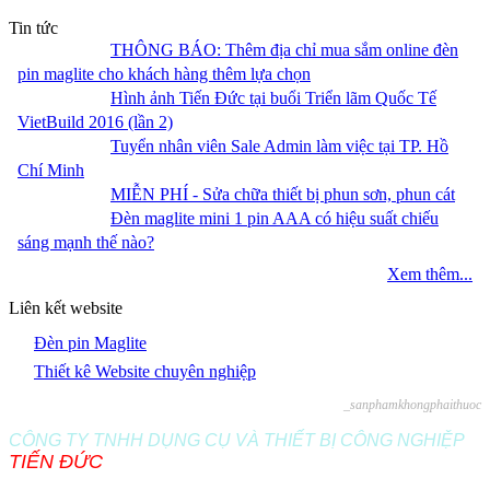
Tin tức
THÔNG BÁO: Thêm địa chỉ mua sắm online đèn
pin maglite cho khách hàng thêm lựa chọn
Hình ảnh Tiến Đức tại buổi Triển lãm Quốc Tế
VietBuild 2016 (lần 2)
Tuyển nhân viên Sale Admin làm việc tại TP. Hồ
Chí Minh
MIỄN PHÍ - Sửa chữa thiết bị phun sơn, phun cát
Đèn maglite mini 1 pin AAA có hiệu suất chiếu
sáng mạnh thế nào?
Xem thêm...
Liên kết website
Đèn pin Maglite
Thiết kê Website chuyên nghiệp
_sanphamkhongphaithuoc
CÔNG TY TNHH DỤNG CỤ VÀ THIẾT BỊ CÔNG NGHIỆP
TIẾN ĐỨC