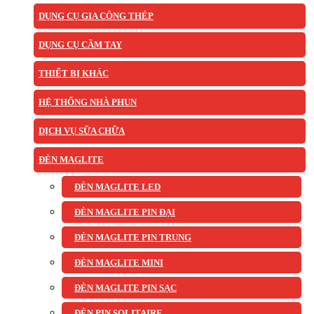
DỤNG CỤ GIA CÔNG THÉP
DỤNG CỤ CẦM TAY
THIẾT BỊ KHÁC
HỆ THỐNG NHÀ PHUN
DỊCH VỤ SỮA CHỮA
ĐÈN MAGLITE
ĐÈN MAGLITE LED
ĐÈN MAGLITE PIN ĐẠI
ĐÈN MAGLITE PIN TRUNG
ĐÈN MAGLITE MINI
ĐÈN MAGLITE PIN SẠC
ĐÈN PIN SOLITAIRE