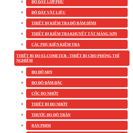
ĐỘ DÀY LỚP PHỦ
ĐỘ DÀY VẬT LIỆU
THIẾT BỊ KIỂM TRA ĐỘ BÁM DÍNH
THIẾT BỊ KIỂM TRA KHUYẾT TẬT MÀNG SƠN
CÁC PHỤ KIỆN KIỂM TRA
THIẾT BỊ ĐO ELCOMETER - THIẾT BỊ CHO PHÒNG THÍ
NGHIỆM
ĐO ĐỘ MỊN
ĐO ĐỘ ĐẬM ĐẶC
CỐC ĐO NHỚT
THIẾT BỊ ĐO NHỚT
THƯỚC ĐO ĐỘ TRÀN
BÀN PHIM