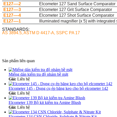
E127----2
Elcometer 127 Sand Surface Comparator
E127----3
Elcometer 127 Grit Surface Comparator
E127----4
Elcometer 127 Shot Surface Comparator
E127----1
Illuminated magnifier (x 5) with integrate
STANDARDS:
AS 3894.5, ASTM D 4417-A, SSPC PA 17
Sản phẩm liên quan
Miếng dán kiểm tra độ nhám bề mặt
Giá:
Liên hệ
Elcometer 145 - Dụng cụ ép băng keo cho bộ elcometer 142
Giá:
Liên hệ
Elcometer 139 Bộ kit kiểm tra Amine Blush
Giá:
Liên hệ
Elcometer 134 CSN Chloride, Sulphate & Nitrate Kit