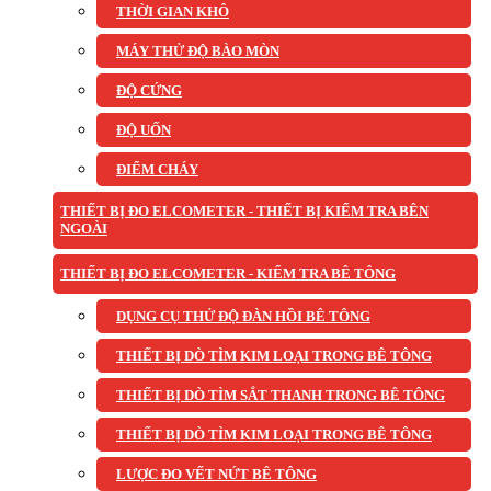
THỜI GIAN KHÔ
MÁY THỬ ĐỘ BÀO MÒN
ĐỘ CỨNG
ĐỘ UỐN
ĐIỂM CHÁY
THIẾT BỊ ĐO ELCOMETER - THIẾT BỊ KIỂM TRA BÊN
NGOÀI
THIẾT BỊ ĐO ELCOMETER - KIỂM TRA BÊ TÔNG
DỤNG CỤ THỬ ĐỘ ĐÀN HỒI BÊ TÔNG
THIẾT BỊ DÒ TÌM KIM LOẠI TRONG BÊ TÔNG
THIẾT BỊ DÒ TÌM SẮT THANH TRONG BÊ TÔNG
THIẾT BỊ DÒ TÌM KIM LOẠI TRONG BÊ TÔNG
LƯỢC ĐO VẾT NỨT BÊ TÔNG