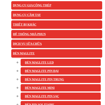
DỤNG CỤ GIA CÔNG THÉP
DỤNG CỤ CẦM TAY
THIẾT BỊ KHÁC
HỆ THỐNG NHÀ PHUN
DỊCH VỤ SỮA CHỮA
ĐÈN MAGLITE
ĐÈN MAGLITE LED
ĐÈN MAGLITE PIN ĐẠI
ĐÈN MAGLITE PIN TRUNG
ĐÈN MAGLITE MINI
ĐÈN MAGLITE PIN SẠC
ĐÈN PIN SOLITAIRE