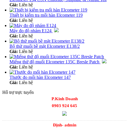
Giá:
Liên hệ
Thiết bị kiểm tra mối hàn Elcometer 119
Giá:
Liên hệ
Máy đo độ nhám E124
Giá:
Liên hệ
Bộ thử muối bề mặt Elcometer E138/2
Giá:
Liên hệ
Miếng thử độ muối Elcometer 135C Bresle Patch
Giá:
Liên hệ
Thước đo mối hàn Elcometer 147
Giá:
Liên hệ
Hỗ trợ trực tuyến
P.Kinh Doanh
0903 924 645
Định- admin