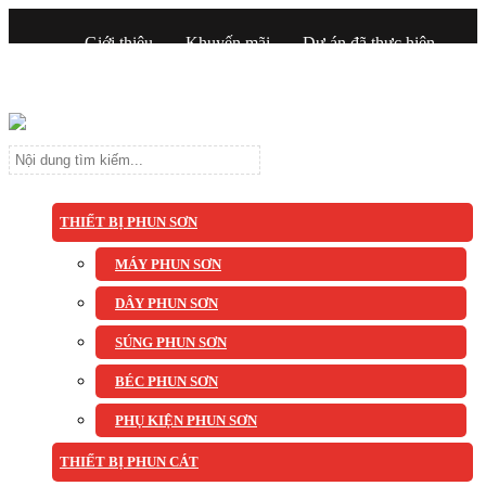
Giới thiệu
Khuyến mãi
Dự án đã thực hiện
Tin tức
Liên hệ
THIẾT BỊ PHUN SƠN
MÁY PHUN SƠN
DÂY PHUN SƠN
SÚNG PHUN SƠN
BÉC PHUN SƠN
PHỤ KIỆN PHUN SƠN
THIẾT BỊ PHUN CÁT