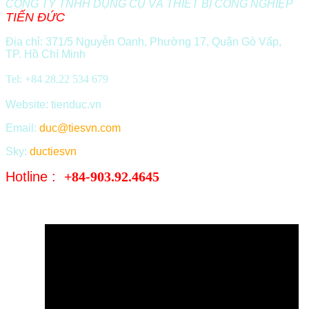
CÔNG TY TNHH DỤNG CỤ VÀ THIẾT BỊ CÔNG NGHIỆP
TIẾN ĐỨC
Địa chỉ: 371/5 Nguyễn Oanh, Phường 17, Quận Gò Vấp,
TP. Hồ Chí Minh
Tel: +84 28.22 534 679
Website: tienduc.vn
Email:
duc@tiesvn.com
Sky:
ductiesvn
Hotline :
+84-903.92.4645