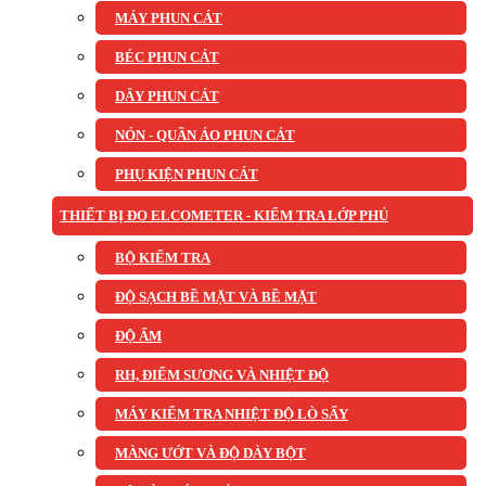
MÁY PHUN CÁT
BÉC PHUN CÁT
DÂY PHUN CÁT
NÓN - QUẦN ÁO PHUN CÁT
PHỤ KIỆN PHUN CÁT
THIẾT BỊ ĐO ELCOMETER - KIỂM TRA LỚP PHỦ
BỘ KIỂM TRA
ĐỘ SẠCH BỀ MẶT VÀ BỀ MẶT
ĐỘ ẨM
RH, ĐIỂM SƯƠNG VÀ NHIỆT ĐỘ
MÁY KIỂM TRA NHIỆT ĐỘ LÒ SẤY
MÀNG ƯỚT VÀ ĐỘ DÀY BỘT