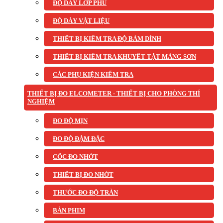
ĐỘ DÀY LỚP PHỦ
ĐỘ DÀY VẬT LIỆU
THIẾT BỊ KIỂM TRA ĐỘ BÁM DÍNH
THIẾT BỊ KIỂM TRA KHUYẾT TẬT MÀNG SƠN
CÁC PHỤ KIỆN KIỂM TRA
THIẾT BỊ ĐO ELCOMETER - THIẾT BỊ CHO PHÒNG THÍ
NGHIỆM
ĐO ĐỘ MỊN
ĐO ĐỘ ĐẬM ĐẶC
CỐC ĐO NHỚT
THIẾT BỊ ĐO NHỚT
THƯỚC ĐO ĐỘ TRÀN
BÀN PHIM