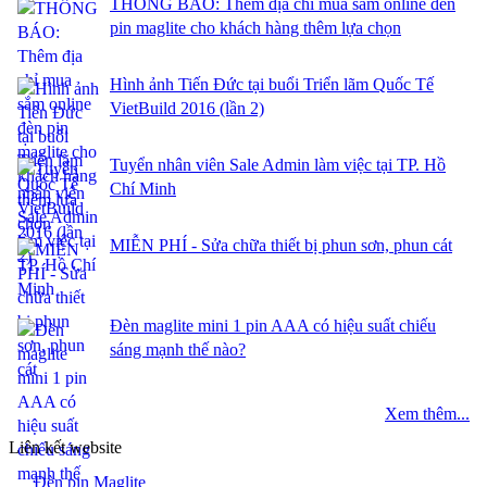
THÔNG BÁO: Thêm địa chỉ mua sắm online đèn
pin maglite cho khách hàng thêm lựa chọn
Hình ảnh Tiến Đức tại buổi Triển lãm Quốc Tế
VietBuild 2016 (lần 2)
Tuyển nhân viên Sale Admin làm việc tại TP. Hồ
Chí Minh
MIỄN PHÍ - Sửa chữa thiết bị phun sơn, phun cát
Đèn maglite mini 1 pin AAA có hiệu suất chiếu
sáng mạnh thế nào?
Xem thêm...
Liên kết website
Đèn pin Maglite