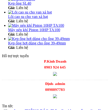
Kẹp ống SL40
Giá:
Liên hệ
Lõi cao su cho van xả hạt
Giá:
Liên hệ
Máy nén khí Piston 10HP TA100
Giá:
Liên hệ
Kẹp ống hơi dùng cho ống 39-49mm
Giá:
Liên hệ
Hỗ trợ trực tuyến
P.Kinh Doanh
0903 924 645
Định- admin
0898897783
Tin tức