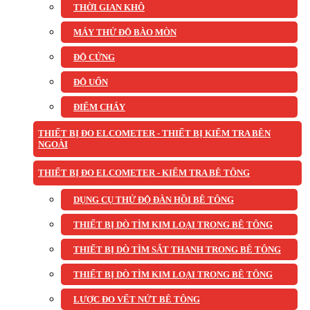
THỜI GIAN KHÔ
MÁY THỬ ĐỘ BÀO MÒN
ĐỘ CỨNG
ĐỘ UỐN
ĐIỂM CHÁY
THIẾT BỊ ĐO ELCOMETER - THIẾT BỊ KIỂM TRA BÊN
NGOÀI
THIẾT BỊ ĐO ELCOMETER - KIỂM TRA BÊ TÔNG
DỤNG CỤ THỬ ĐỘ ĐÀN HỒI BÊ TÔNG
THIẾT BỊ DÒ TÌM KIM LOẠI TRONG BÊ TÔNG
THIẾT BỊ DÒ TÌM SẮT THANH TRONG BÊ TÔNG
THIẾT BỊ DÒ TÌM KIM LOẠI TRONG BÊ TÔNG
LƯỢC ĐO VẾT NỨT BÊ TÔNG