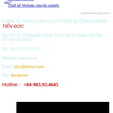
Thiết kê Website chuyên nghiệp
_sanphamkhongphaithuoc
CÔNG TY TNHH DỤNG CỤ VÀ THIẾT BỊ CÔNG NGHIỆP
TIẾN ĐỨC
Địa chỉ: 371/5 Nguyễn Oanh, Phường 17, Quận Gò Vấp,
TP. Hồ Chí Minh
Tel: +84 28.22 534 679
Website: tienduc.vn
Email:
duc@tiesvn.com
Sky:
ductiesvn
Hotline :
+84-903.92.4645