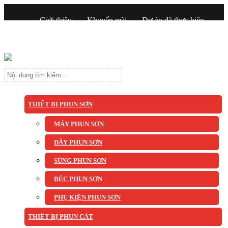
Giới thiệu
Khuyến mãi
Dự án đã thực hiện
Tin tức
Liên hệ
THIẾT BỊ PHUN SƠN
MÁY PHUN SƠN
DÂY PHUN SƠN
SÚNG PHUN SƠN
BÉC PHUN SƠN
PHỤ KIỆN PHUN SƠN
THIẾT BỊ PHUN CÁT