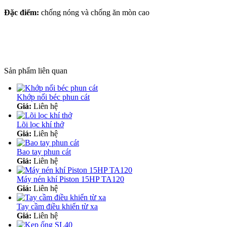
Đặc điểm:
chống nóng và chống ăn mòn cao
Sản phẩm liên quan
Khớp nối béc phun cát
Giá:
Liên hệ
Lõi lọc khí thở
Giá:
Liên hệ
Bao tay phun cát
Giá:
Liên hệ
Máy nén khí Piston 15HP TA120
Giá:
Liên hệ
Tay cầm điều khiển từ xa
Giá:
Liên hệ