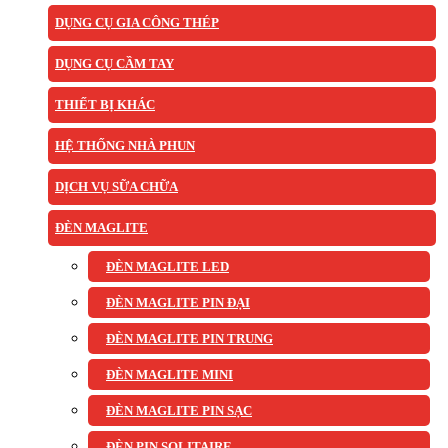
DỤNG CỤ GIA CÔNG THÉP
DỤNG CỤ CẦM TAY
THIẾT BỊ KHÁC
HỆ THỐNG NHÀ PHUN
DỊCH VỤ SỮA CHỮA
ĐÈN MAGLITE
ĐÈN MAGLITE LED
ĐÈN MAGLITE PIN ĐẠI
ĐÈN MAGLITE PIN TRUNG
ĐÈN MAGLITE MINI
ĐÈN MAGLITE PIN SẠC
ĐÈN PIN SOLITAIRE