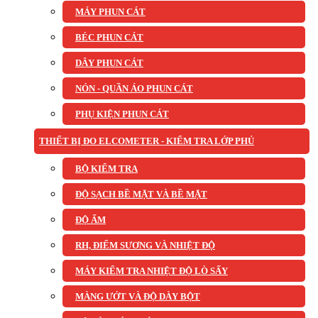
MÁY PHUN CÁT
BÉC PHUN CÁT
DÂY PHUN CÁT
NÓN - QUẦN ÁO PHUN CÁT
PHỤ KIỆN PHUN CÁT
THIẾT BỊ ĐO ELCOMETER - KIỂM TRA LỚP PHỦ
BỘ KIỂM TRA
ĐỘ SẠCH BỀ MẶT VÀ BỀ MẶT
ĐỘ ẨM
RH, ĐIỂM SƯƠNG VÀ NHIỆT ĐỘ
MÁY KIỂM TRA NHIỆT ĐỘ LÒ SẤY
MÀNG ƯỚT VÀ ĐỘ DÀY BỘT